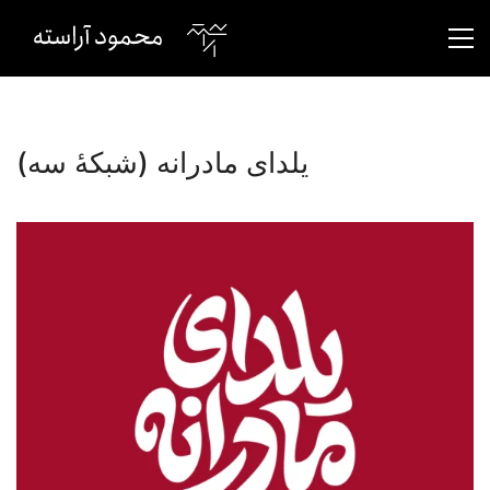
یلدای مادرانه (شبکهٔ سه)